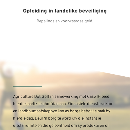
Opleiding in landelike beveiliging
Bepalings en voorwaardes geld.
Agriculture Dot Golf in samewerking met Case IH bied
hierdie jaarlikse gholfdag aan. Finansiele dienste sektor
en landboumaatskappye kan as borge betrokke raak by
hierdie dag. Deur ‘n borg te word kry die instansie
uitstalruimte en die geleentheid om sy produkte en of